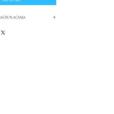
NAČIN PLAĆANJA
ite izvršiti plaćanje u
prilikom narudžbe ,“Checkout-a”,
ual Payment” koja Vam omogućuje
tno na poslovni račun u banci.
rudžbu, iznos u kunama uplaćujete
isteći broj narudžbe kao poziv na
izajn
0547832
eb
ZGHR2X