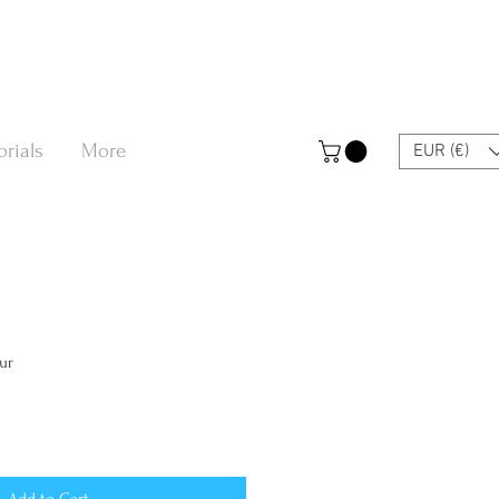
orials
More
EUR (€)
Eur
Add to Cart