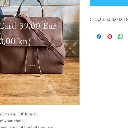
CIJENA U KUNAMA I 
300,00 Kn.
Ukoliko žel
kunama,
potrebno je 
odabrati opciju “Man
uplatu u kunama direk
Nakon što izvršite na
na sljedeći račun, kor
broj:
Kalla, obrt za modni d
Vl. Petra Vukelić
IBAN: HR472340009116
Privredna banka Zagr
BIC (SWIFT code): PB
ia Email in PDF format.
of your choice.
sentation of the Gift Card via