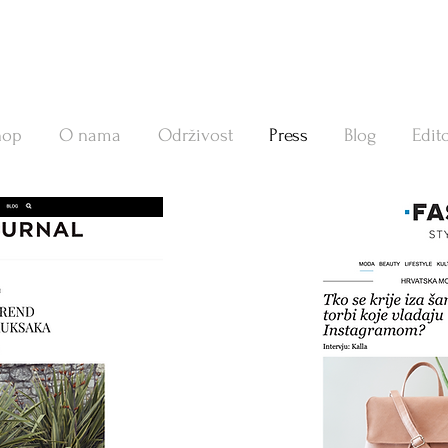
hop
O nama
Održivost
Press
Blog
Edito