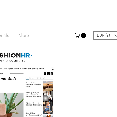
rials
More
EUR (€)